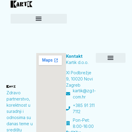
Kontakt
Kartik d.o.o.
Prehrambeni asortiman
Čišćenje i održavanje
Osobna higijena
Auto program
XI Podbrežje
9, 10020 Novi
Zagreb
kartik@zg.t-
Zdravo
com.hr
partnerstvo,
korektnost u
+385 91 311
suradnji i
7112
odnosima su
Pon-Pet:
danas teme u
8:00-16:00
središtu