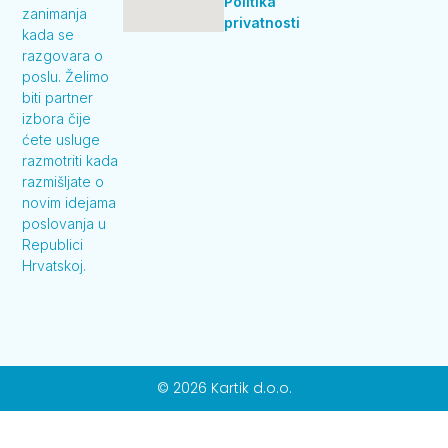
Politika
zanimanja
privatnosti
kada se
razgovara o
poslu. Želimo
biti partner
izbora čije
ćete usluge
razmotriti kada
razmišljate o
novim idejama
poslovanja u
Republici
Hrvatskoj.
© 2026 Kartik d.o.o.